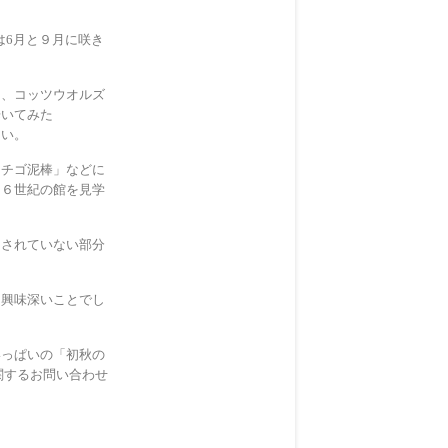
は6月と９月に咲き
り、コッツウオルズ
歩いてみた
さい。
イチゴ泥棒」などに
１６世紀の館を見学
開されていない部分
も興味深いことでし
いっぱいの「初秋の
関するお問い合わせ