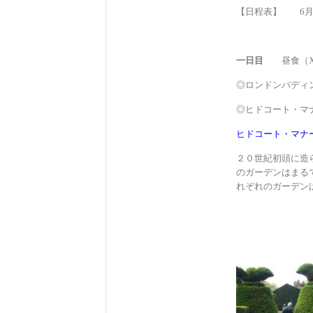
【日程表】 6月
一日目
昼食（X)
◎ロンドンパディ
◎ヒドコート・マ
ヒドコート・マナ
２０世紀初頭に造
のガーデンはまる
れぞれのガーデン