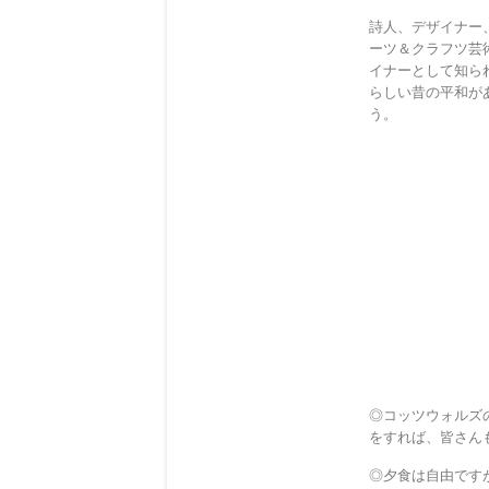
詩人、デザイナー
ーツ＆クラフツ芸
イナーとして知ら
らしい昔の平和が
う。
◎コッツウォルズ
をすれば、皆さん
◎夕食は自由です