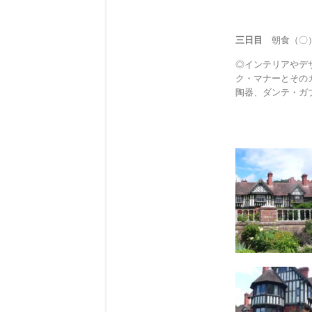
三日目
朝食（〇）
◎インテリアやデ
ク・マナーとその
陶器、ダンテ・ガ