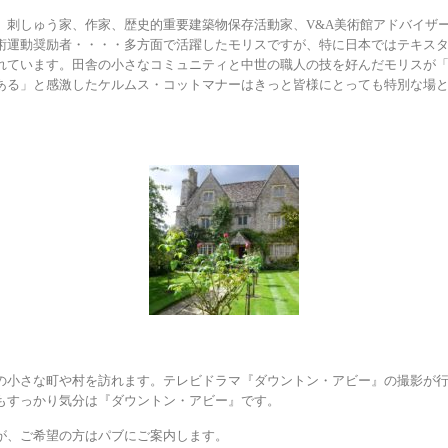
、刺しゅう家、作家、歴史的重要建築物保存活動家、V&A美術館アドバイザ
術運動奨励者・・・・多方面で活躍したモリスですが、特に日本ではテキス
れています。田舎の小さなコミュニティと中世の職人の技を好んだモリスが
ある」と感激したケルムス・コットマナーはきっと皆様にとっても特別な場
の小さな町や村を訪れます。テレビドラマ『ダウントン・アビー』の撮影が
もすっかり気分は『ダウントン・アビー』です。
が、ご希望の方はパブにご案内します。