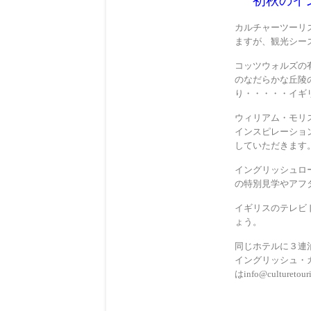
初秋のイ
カルチャーツーリ
ますが、観光シー
コッツウォルズの
のなだらかな丘陵
り・・・・・イギ
ウィリアム・モリ
インスピレーショ
していただきます
イングリッシュロ
の特別見学やアフ
イギリスのテレビ
ょう。
同じホテルに３連
イングリッシュ・
はinfo@culturet