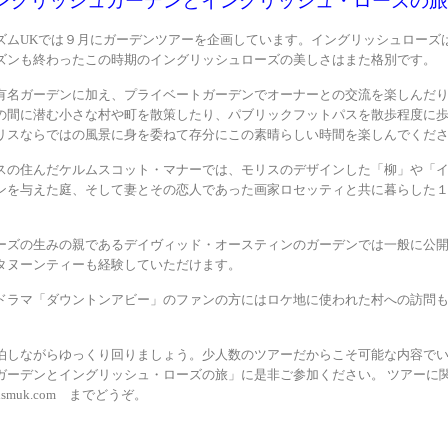
ングリッシュガーデンとイングリッシュ・ローズの旅
ズムUKでは９月にガーデンツアーを企画しています。イングリッシュローズ
ズンも終わったこの時期のイングリッシュローズの美しさはまた格別です。
有名ガーデンに加え、プライベートガーデンでオーナーとの交流を楽しんだ
の間に潜む小さな村や町を散策したり、パブリックフットパスを散歩程度に
リスならではの風景に身を委ねて存分にこの素晴らしい時間を楽しんでくだ
スの住んだケルムスコット・マナーでは、モリスのデザインした「柳」や「
ンを与えた庭、そして妻とその恋人であった画家ロセッティと共に暮らした
。
ーズの生みの親であるデイヴィッド・オースティンのガーデンでは一般に公
タヌーンティーも経験していただけます。
ドラマ「ダウントンアビー」のファンの方にはロケ地に使われた村への訪問
泊しながらゆっくり回りましょう。少人数のツアーだからこそ可能な内容で
ガーデンとイングリッシュ・ローズの旅」に是非ご参加ください。 ツアーに
ourismuk.com までどうぞ。