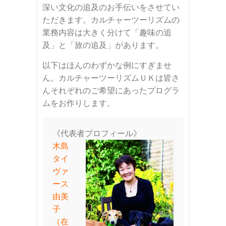
深い文化の追及のお手伝いをさせてい
ただきます。カルチャーツーリズムの
業務内容は大きく分けて「趣味の追
及」と「旅の追及」があります。
以下はほんのわずかな例にすぎませ
ん。カルチャーツーリズムＵＫは皆さ
んそれぞれのご希望にあったプログラ
ムをお作りします。
《代表者プロフィール》
木島
タイ
ヴァ
ース
由美
子
（在