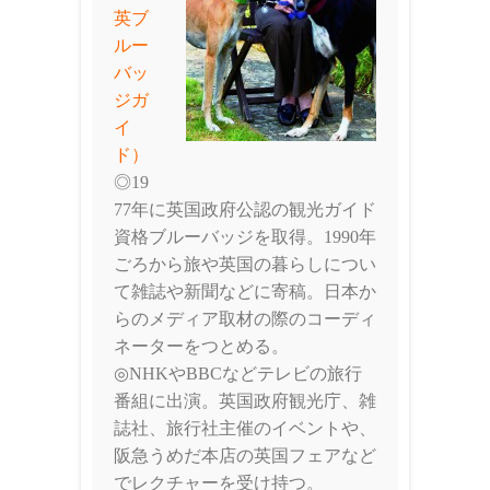
英ブ
ルー
バッ
ジガ
イ
ド）
◎19
77年に英国政府公認の観光ガイド
資格ブルーバッジを取得。1990年
ごろから旅や英国の暮らしについ
て雑誌や新聞などに寄稿。日本か
らのメディア取材の際のコーディ
ネーターをつとめる。
◎NHKやBBCなどテレビの旅行
番組に出演。英国政府観光庁、雑
誌社、旅行社主催のイベントや、
阪急うめだ本店の英国フェアなど
でレクチャーを受け持つ。