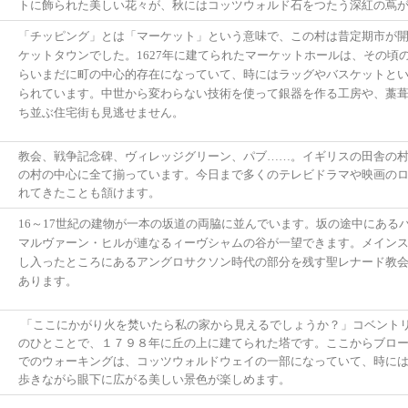
トに飾られた美しい花々が、秋にはコッツウォルド石をつたう深紅の蔦
「チッピング」とは「マーケット」という意味で、この村は昔定期市が
ケットタウンでした。1627年に建てられたマーケットホールは、その頃
らいまだに町の中心的存在になっていて、時にはラッグやバスケットと
られています。中世から変わらない技術を使って銀器を作る工房や、藁
ち並ぶ住宅街も見逃せません。
教会、戦争記念碑、ヴィレッジグリーン、パブ……。イギリスの田舎の
の村の中心に全て揃っています。今日まで多くのテレビドラマや映画の
れてきたことも頷けます。
16～17世紀の建物が一本の坂道の両脇に並んでいます。坂の途中にある
マルヴァーン・ヒルが連なるィーヴシャムの谷が一望できます。メイン
し入ったところにあるアングロサクソン時代の部分を残す聖レナード教
あります。
「ここにかがり火を焚いたら私の家から見えるでしょうか？」コベント
のひとことで、１７９８年に丘の上に建てられた塔です。ここからブロ
でのウォーキングは、コッツウォルドウェイの一部になっていて、時に
歩きながら眼下に広がる美しい景色が楽しめます。