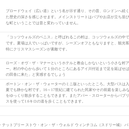
ブロードウェイ（広い道）という名が示す通り、その昔、ロンドンへ続
た歴史の深さを感じさせます。メインストリートはパブやお店が立ち並
な町ということでは昔と変わっていません。
「コッツウォルズのベニス」と呼ばれるこの村は、コッツウォルズの中
・
です。夏場は人でいっぱいですが、シーズンオフともなりますと、観光
特にクリスマスシーズンが素敵です。
ローズ・オヴ・ザ・マナーというホテルと教会しかないという小さな村
ー。村の中心から歩いて１分のところにあるアイ川付近まで足を延ばせ
の田舎に来た」と実感するでしょう
ボートン・オン・ザ・ウォーターのミニ版といったところ。大型バスは
夏でも静かな村です。16～17世紀に建てられた民家やその前庭を楽しみ
をゆっくり散歩することもできます。またアパー・スローターからパブ
スを使って1.6キロの道を歩くこともできます。
・テットブリー ストウ・オン・ザ・ウォルド ウィンチコム（スドリー城） バ