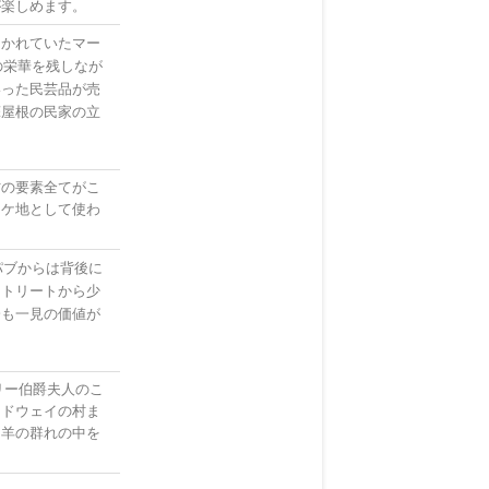
が楽しめます。
開かれていたマー
の栄華を残しなが
いった民芸品が売
葺屋根の民家の立
村の要素全てがこ
ロケ地として使わ
パブからは背後に
ストリートから少
会も一見の価値が
リー伯爵夫人のこ
ードウェイの村ま
は羊の群れの中を