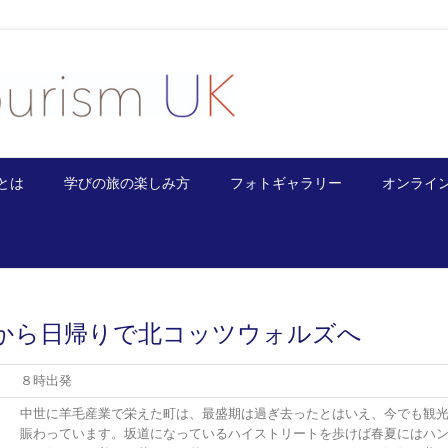
とは
学びの旅の楽しみ方
フォトギャラリー
オンライ
から日帰りで北コッツウォルズへ
８時出発
中世に羊毛産業で栄えた町は、最盛期は過ぎ去ったとはいえ、今でも観
賑わっています。坂道になっているハイストリートを歩けば春夏にはハ