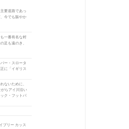
く主要道路であっ
び、今でも賑やか
でも一番有名な村
客の足も遠のき、
アパー・スロータ
ば正に「イギリス
入れないために、
ながらアイ川沿い
リック・フットパ
イブリー カッス