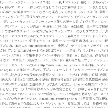
レード・レクチャー（ペンリス泊） ーー夜 11/27（火） ◉終日、ダルメイ
さん自らマーマレード作りの指南をしてくれます◉午後はジェーンさんととも
家ゆかりの教会やガーデンなどへも案内してくれます（ペンリス泊） 朝昼ー 11
ッツウォルズに立ち寄りながらデンマン・カレッジへ（デンマン・カレッジ内
◉終日、デンマン・カレッジにてマーマレード作りの第一人者ヴィヴィアン・ロ
（デンマン・カレッジ内泊） 朝昼夜 11/30（金） ◉朝食後、専用車にて移
１日です◉ロスチャイルド家の邸宅ワデスドン・マナーのクリスマスフェア訪
ァイブ・アロウズホテルにてクリスマス・ランチ◉専用車にてロンドン市内へ
ておりませんのでご注意ください） 朝昼ー ツアー概要 出発地 ロンドン（現
K（http://culturetourismuk.com/） 企画 ブリティッシュ・プライド（https:/
 料金 £1,780（7月24日現在のレートで約260,270円） ・ホテル4泊（1人1室）・
ストン〜ペンリス間）・専用車ドライバー＆車両代・朝食4回、昼食3回、夕食3回 
 ◉タイヴァース由美子（在英ブルーバッジガイド）◉新宅久起（ブリティッシュ
ン・カントリーハウス（http://www.roundthorn.co.uk/）※連泊◉デンマ
w.denman.org.uk/）※連泊 申し込み先 下記のフォームより「カルチャーツーリ
お申し込みはメール受信の先着順となります。 お名前 (必須) ご住所 (必須) 
 (再入力／必須) 自宅電話番号 (必須) 携帯番号 (必須) 旅行時の緊急連絡先 (必
(例：1980.08.21／必須) ご連絡事項 お支払い お支払いはPaypal経由のクレ
TER）となります。決済の詳細はキャンセル規定とともに、お申し込みされた方
ドンのホテルについて ロンドンでの宿泊先についての情報が必要な方は、メー
問い合わせください。E-mail. info@british-pride.net 注意事項 今
自身にて海外旅行保険にお入りください。また、渡航に際しては、外務省 海