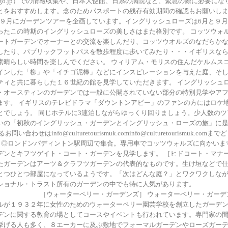
.mofa.go.jp）での情報収集や、日本大使館、日系の病院など、緊急の際に必要
とをおすすめします。念のためパスポートの残存有効期間の確認もお願いし
は９月にガーデンツアーを企画しています。イングリッシュローズは6月と９
ったこの時期のイングリッシュローズの美しさはまた格別です。 コッツウォ
ートガーデンでオーナーとの交流を楽しんだり、コッツウオルズのなだらか
したり、パブリックフットパスを散歩程度に歩いてみたり・・・イギリスな
素晴らしい時間を楽しんでください。 ウィリアム・モリスの住んだケルムス
インした「柳」や「イチゴ泥棒」などにインスピレーションを与えた庭、そ
ティと共に暮らした１６世紀の館を見学していただきます。 イングリッシュ
・オースティンのガーデンでは一般に公開されていない部分の特別見学やア
ます。 イギリスのテレビドラマ「ダウントンアビー」のファンの方にはロケ
とでしょう。 同じホテルに3連泊しながらゆっくり回りましょう。少人数の
いの「初秋のイングリッシュ・ガーデンとイングリッシュ・ローズの旅」に
い合わせはinfo@culturetourismuk.cominfo@culturetourismuk.c
火） ◎ロンドンパディントン駅周辺で集合。専用車でコッツウォルズに向かい
デンとキフツゲイト・コート・ガーデンを見学します。 ［ヒドコート・マナー・
たガーデンはアーツ＆クラフツガーデンの代表的なものです。生け垣などで
とつひとつ部屋になっているようです。「次はどんな庭？」とワクワクしな
ナショナル・トラスト所有のガーデンの中でも特に人気があります。
ペリー・ガーデンズ］ ウォーターペリー・ガーデンズ
ルが１９３２年に女性のためのウォーターペリー園芸学校を創立したガーデ
デンに関する教育の場としてコースやイベントも行われています。専門家の
挙げる人も多く、８エーカーに及ぶ敷地でフォーマルガーデンやローズガー