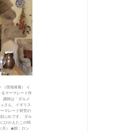
 （現地発着） イ
きるマーマレード作
 講師は「ダルメ
シュさん、イギリス
マーマレード研究の
顔ぶれです。 ダル
前にひかえたこの時
（月） ◉朝：ロン