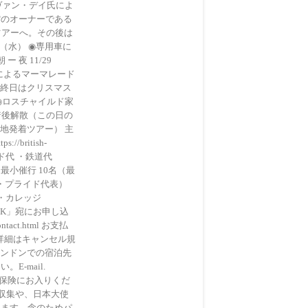
ヴァン・デイ氏によ
◉館のオーナーである
ツアーへ。その後は
 （水） ◉専用車に
夜 11/29
によるマーマレード
。最終日はクリスマス
◉ロスチャイルド家
着後解散（この日の
現地発着ツアー） 主
/british-
ガイド代 ・鉄道代
最小催行 10名（最
ュ・プライド代表）
マン・カレッジ
ズムUK」宛にお申し込
act.html お支払
の詳細はキャンセル規
ロンドンでの宿泊先
-mail.
外旅行保険にお入りくだ
情報収集や、日本大使
します。念のためパ