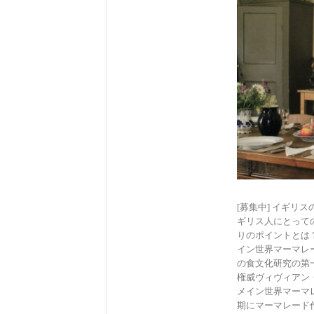
[募集中] イギリ
ギリス人にとって
りのポイントとは
イン世界マーマレ
の食文化研究の第
権威ヴィヴィアン
メイン世界マーマ
期にマーマレード作