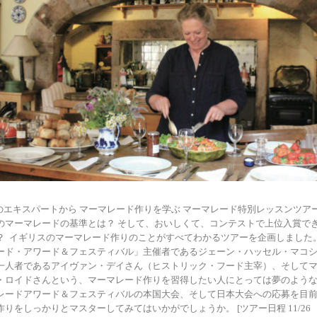
スのエキスパートから マーマレード作りを学ぶ マーマレード特別レッスンツアー
のマーマレードの基準とは？ そして、おいしくて、コンテストで上位入賞で
？ イギリスのマーマレード作りのことがすべてわかるツアーを企画しました。
ード・アワード＆フェスティバル」主催者であるジェーン・ハッセル・マコ
一人者であるアイヴァン・デイさん（ヒストリック・フード主宰）、そして
・ロイドさんという、マーマレード作りを習得したい人にとっては夢のような
レードアワード＆フェスティバルの本国大会、そして日本大会への応募を目
りをしっかりとマスターしてみてはいかがでしょうか。 [ツアー日程 11/26 