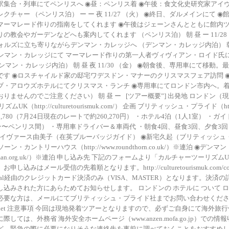
駅集合・列車にてペンリスへ ◉昼：ペンリス着 ◉午後：食文化史研究家アイ
クチャー （ペンリス泊） ー ー 夜 11/27 （火） ◉終日、ダルメインにて 
マーマレード作りの指南をしてくれます ◉午後はジェーンさんとともに館内
の教会やガーデンなどへも案内してくれます （ペンリス泊） 朝 昼 ー 11/28
ォルズに立ち寄りながらデンマン・カレッジへ （デンマン・カレッジ内泊） 朝 ー 
デンマン・カレッジにて マーマレード作りの第一人者ヴィヴィアン・ロイド氏
ンマン・カレッジ内泊） 朝 昼 夜 11/30 （金） ◉朝食後、専用車にて移動
です ◉ロスチャイルド家の邸宅ワデスドン・マナーのクリスマスフェア訪問 
ブ・アロウズホテルにてクリスマス・ランチ ◉専用車にてロンドン市内へ。
りませんのでご注意ください） 朝 昼 ー [ツアー概要”] 出発地 ロンドン（
K（http://culturetourismuk.com/） 企画 ブリティッシュ・プライド（https:/
 料金 £1,780（7月24日現在のレートで約260,270円） ・ホテル4泊（1人1室） ・
ストン〜ペンリス間） ・専用車ドライバー＆車両代 ・朝食4回、昼食3回、夕食3回 
◉タイヴァース由美子（在英ブルーバッジガイド） ◉新宅久起（ブリティッシ
ン・カントリーハウス（http://www.roundthorn.co.uk/）※連泊 ◉デン
w.denman.org.uk/）※連泊 申し込み先 下記のフォームより「カルチャーツーリ
込みはメール受信の先着順となります。http://culturetourismuk.com/cont
ypal経由のクレジットカード決済のみ（VISA、MASTER）となります。決済
し込みされた方にあらためてお知らせします。 ロンドンの ホテルに ついて 
要な方は、メールにてブリティッシュ・プライド社までお問い合わせください。E
sh-pride.net 注意事項 今回は現地発着ツアーとなりますので、必ずご自身にて海
しては、外務省 海外安全ホームページ（www.anzen.mofa.go.jp）での
ど、緊急の際に必要になりそうな連絡先を事前に調べておくことをおすすめ