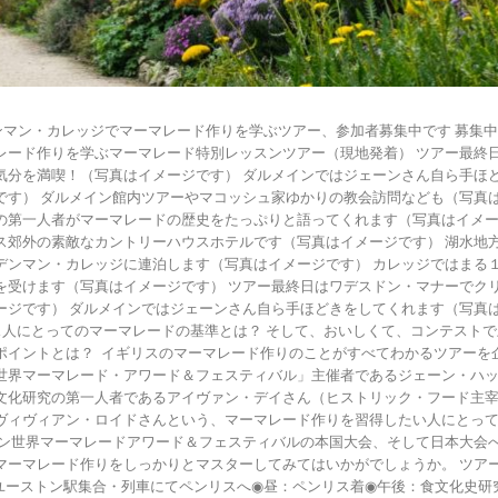
ンマン・カレッジでマーマレード作りを学ぶツアー、参加者募集中です 募集中
レード作りを学ぶマーマレード特別レッスンツアー（現地発着） ツアー最終
気分を満喫！（写真はイメージです） ダルメインではジェーンさん自ら手ほ
です） ダルメイン館内ツアーやマコッシュ家ゆかりの教会訪問なども（写真
の第一人者がマーマレードの歴史をたっぷりと語ってくれます（写真はイメー
ス郊外の素敵なカントリーハウスホテルです（写真はイメージです） 湖水地
デンマン・カレッジに連泊します（写真はイメージです） カレッジではまる
を受けます（写真はイメージです） ツアー最終日はワデスドン・マナーでク
ージです） ダルメインではジェーンさん自ら手ほどきをしてくれます（写真は
 7 イギリス人にとってのマーマレードの基準とは？ そして、おいしくて、コンテス
ポイントとは？ イギリスのマーマレード作りのことがすべてわかるツアーを企
世界マーマレード・アワード＆フェスティバル」主催者であるジェーン・ハ
文化研究の第一人者であるアイヴァン・デイさん（ヒストリック・フード主
ヴィヴィアン・ロイドさんという、マーマレード作りを習得したい人にとっ
イン世界マーマレードアワード＆フェスティバルの本国大会、そして日本大会
ーマレード作りをしっかりとマスターしてみてはいかがでしょうか。 ツアー日程
ユーストン駅集合・列車にてペンリスへ◉昼：ペンリス着◉午後：食文化史研