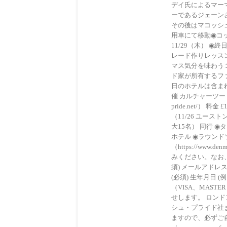
デイ氏によるマーマ
ーであるジェーン
その後はマコッシュ
用車にて移動◉コ
11/29（木） 
レード作りレッスン
マス気分を味わう
ド家が所有するフ
日のホテルは含まれ
催 カルチャーツーリズムU
pride.net/）
（11/26 ユー
大15名） 同行
ホテル ◉ラウンドソー
（https://ww
みください。なお、
須) メールアドレス
(必須) 生年月日 
（VISA、MAS
せします。 ロン
シュ・プライド社までお
ますので、必ずご