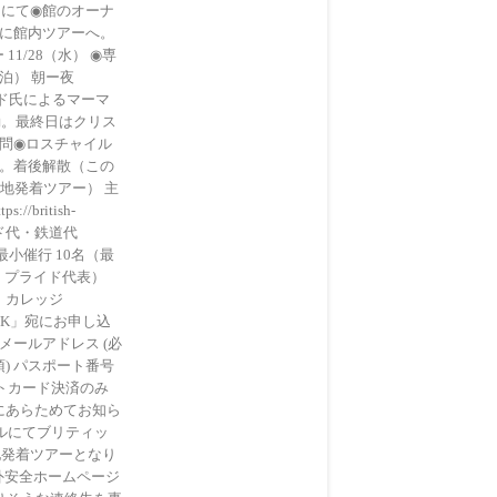
ンにて◉館のオーナ
に館内ツアーへ。
/28（水） ◉専
泊） 朝ー夜
イド氏によるマーマ
動。最終日はクリス
問◉ロスチャイル
。着後解散（この
地発着ツアー） 主
/british-
ガイド代・鉄道代
最小催行 10名（最
・プライド代表）
ン・カレッジ
ズムUK」宛にお申し込
メールアドレス (必
須) パスポート番号
ジットカード決済のみ
にあらためてお知ら
ルにてブリティッ
回は現地発着ツアーとなり
外安全ホームページ