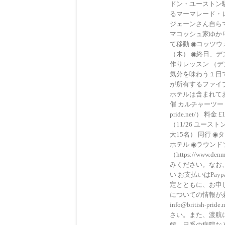
ドン・ユーストン
るマーマレード・レ
ジェーンさん自ら
マコッシュ家ゆかり
て移動 ◉コッツウ
（木） ◉終日、
作りレッスン （デ
気分を味わう１日
が所有するファイ
ホテルは含まれてお
催 カルチャーツーリズムU
pride.net/）
（11/26 ユー
大15名） 同行 
ホテル ◉ラウンドソー
（https://ww
みください。なお、お申し
い お支払いはPa
定とともに、お申
についての情報が必
info@briti
さい。また、渡航に際
館、日系の病院な