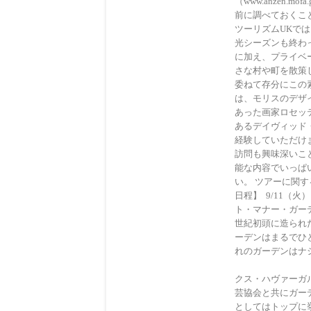
（www.anzen
前に調べておくこ
ツーリズムUKで
光シーズンも終わ
に加え、プライベ
さな村や町を散策
委ねて存分にこの
は、モリスのデザ
あった画家ロセッ
あるデイヴィッド
経験していただけ
訪問も興味深いこ
能な内容でいっぱ
い。 ツアーに関するお問
日程】 9/11（
ト・マナー・ガー
世紀初頭に造られ
ーデンはまるでひ
れのガーデンは
［ウォーター
クス・ハヴァーガ
芸協会と共にガー
としてはトップに