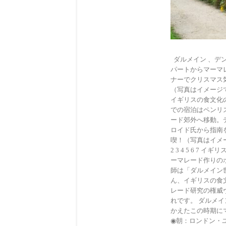
ダルメイン 、デ
パートからマーマ
ナーでクリスマス
（写真はイメージ
イギリスの食文化
での宿泊はペンリ
ード郊外へ移動。
ロイド氏から指南
喫！（写真はイメ
2 3 4 5 6
ーマレード作りの
師は「ダルメイン
ん、イギリスの食
レード研究の権威
れです。 ダルメ
かえたこの時期にマ
◉朝：ロンドン・