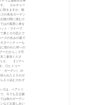
になりそうな連絡先を事
ます。 カルチャー
月に咲きますが、観
ルズの有名ガーデン
な丘陵の間に潜む小
らではの風景に身を
コット・マナーで
して妻とその恋人で
ローズの生みの親で
フタヌーンティーも
地に使われた村への
ツアーだからこそ可
是非ご参加くださ
omまでどうぞ。 【ツアー
ます。◎ヒドコー
ガーデン］ 20
仕切られた２５のガ
がら入り込むそれぞ
は、ベアトリ
ンで、今でも王立園
間では秋のガーデン
デンなどお楽しみい