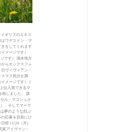
 イギリスのエキス
日はワデスドン・マ
どきをしてくれます
はイメージです）
ジです） 湖水地方
方からオックスフォ
１日ヴィヴィアン・
リスマス気分を満
イメージです） 1
トで上位入賞できるマ
画しました。 講
ッセル・マコシュさ
宰）、そしてマーマ
ては夢のような顔ぶ
への応募を目前にひ
 11/26（月）
究家アイヴァン・