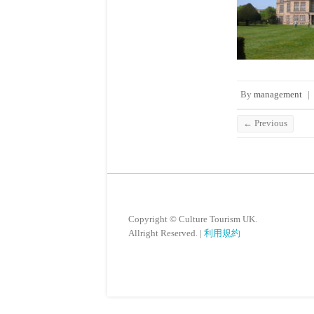
By
management
|
← Previous
Copyright © Culture Tourism UK.
Allright Reserved. |
利用規約